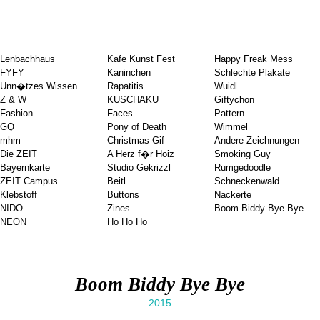
Lenbachhaus
Kafe Kunst Fest
Happy Freak Mess
FYFY
Kaninchen
Schlechte Plakate
Unn�tzes Wissen
Rapatitis
Wuidl
Z & W
KUSCHAKU
Giftychon
Fashion
Faces
Pattern
GQ
Pony of Death
Wimmel
mhm
Christmas Gif
Andere Zeichnungen
Die ZEIT
A Herz f�r Hoiz
Smoking Guy
Bayernkarte
Studio Gekrizzl
Rumgedoodle
ZEIT Campus
Beitl
Schneckenwald
Klebstoff
Buttons
Nackerte
NIDO
Zines
Boom Biddy Bye Bye
NEON
Ho Ho Ho
Boom Biddy Bye Bye
2015